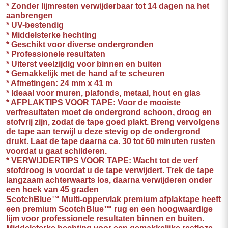
* Zonder lijmresten verwijderbaar tot 14 dagen na het
aanbrengen
* UV-bestendig
* Middelsterke hechting
* Geschikt voor diverse ondergronden
* Professionele resultaten
* Uiterst veelzijdig voor binnen en buiten
* Gemakkelijk met de hand af te scheuren
* Afmetingen: 24 mm x 41 m
* Ideaal voor muren, plafonds, metaal, hout en glas
* AFPLAKTIPS VOOR TAPE: Voor de mooiste
verfresultaten moet de ondergrond schoon, droog en
stofvrij zijn, zodat de tape goed plakt. Breng vervolgens
de tape aan terwijl u deze stevig op de ondergrond
drukt. Laat de tape daarna ca. 30 tot 60 minuten rusten
voordat u gaat schilderen.
* VERWIJDERTIPS VOOR TAPE: Wacht tot de verf
stofdroog is voordat u de tape verwijdert. Trek de tape
langzaam achterwaarts los, daarna verwijderen onder
een hoek van 45 graden
ScotchBlue™ Multi-oppervlak premium afplaktape heeft
een premium ScotchBlue™ rug en een hoogwaardige
lijm voor professionele resultaten binnen en buiten.