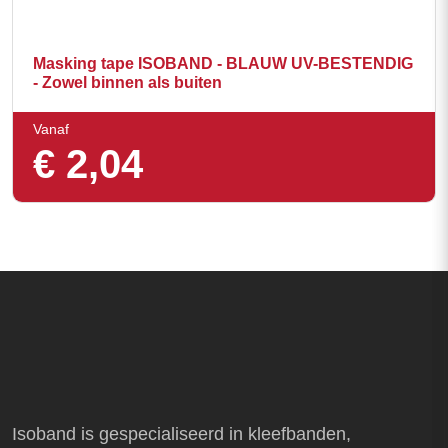
Masking tape ISOBAND - BLAUW UV-BESTENDIG
- Zowel binnen als buiten
Vanaf
€
2,04
Isoband is gespecialiseerd in kleefbanden,