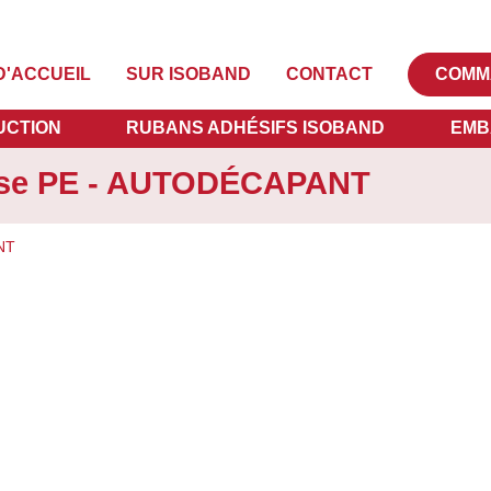
D'ACCUEIL
SUR ISOBAND
CONTACT
COMM
UCTION
RUBANS ADHÉSIFS ISOBAND
EMB
sse PE - AUTODÉCAPANT
NT
Vanaf
€
15
OPTIO