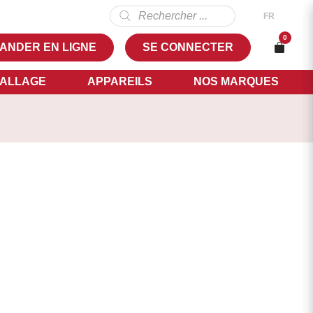
Recherche
FR
de
produits
NL
0
ANDER EN LIGNE
SE CONNECTER
FR
EN
ALLAGE
APPAREILS
NOS MARQUES
4,00
NS